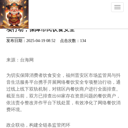
Toggl
naviga
福州晋安区联合抖音生活服务开展食品安全专
项行动，保障市民饮食安全
发布日期：2025-04-19 08:52 点击次数：134
来源：台海网
为切实保障消费者饮食安全，福州晋安区市场监管局与抖
音生活服务平台携手开展网络餐饮安全专项整治行动，通
过线上线下双轨机制，对辖区内餐饮商户进行全面排查。
截至当前，双方已排查出60家存在资质问题的餐饮商户，
依法责令整改并作平台下线处置，有效净化了网络餐饮消
费环境。
政企联动，构建全链条监管闭环