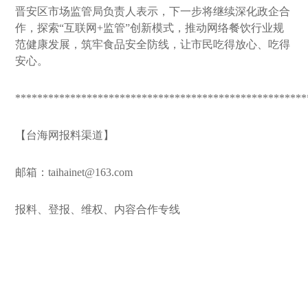
晋安区市场监管局负责人表示，下一步将继续深化政企合
作，探索“互联网+监管”创新模式，推动网络餐饮行业规
范健康发展，筑牢食品安全防线，让市民吃得放心、吃得
安心。
*****************************************************
【台海网报料渠道】
邮箱：taihainet@163.com
报料、登报、维权、内容合作专线